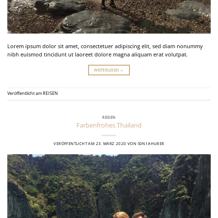
Lorem ipsum dolor sit amet, consectetuer adipiscing elit, sed diam nonummy
nibh euismod tincidunt ut laoreet dolore magna aliquam erat volutpat.
WEITERLESEN
→
Veröffentlicht am
REISEN
REISEN
Farbenfrohes Thailand
VERÖFFENTLICHT AM
23. MÄRZ 2020
VON
S0N1AHU8ER