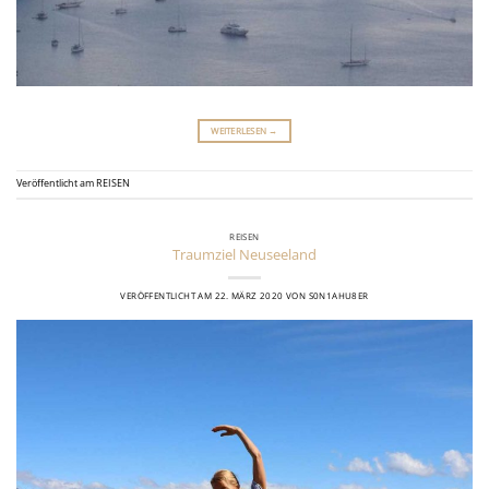
WEITERLESEN
→
Veröffentlicht am
REISEN
REISEN
Traumziel Neuseeland
VERÖFFENTLICHT AM
22. MÄRZ 2020
VON
S0N1AHU8ER