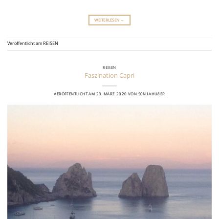
WEITERLESEN
→
Veröffentlicht am
REISEN
REISEN
Faszination Capri
VERÖFFENTLICHT AM
23. MÄRZ 2020
VON
S0N1AHU8ER