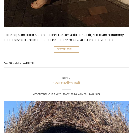
Lorem ipsum dolor sit amet, consectetuer adipiscing elit, sed diam nonummy
nibh euismod tincidunt ut laoreet dolore magna aliquam erat volutpat.
WEITERLESEN
→
Veröffentlicht am
REISEN
REISEN
Spirituelles Bali
VERÖFFENTLICHT AM
23. MÄRZ 2020
VON
S0N1AHU8ER