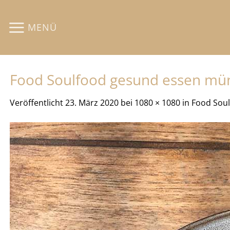
Zum
Inhalt
MENÜ
springen
Food Soulfood gesund essen mü
Veröffentlicht
23. März 2020
bei
1080 × 1080
in
Food Sou