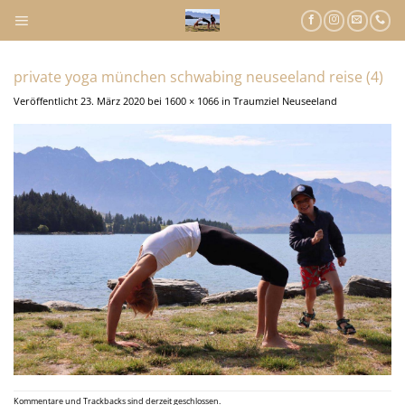
Zum
Inhalt
springen
private yoga münchen schwabing neuseeland reise (4)
Veröffentlicht
23. März 2020
bei
1600 × 1066
in
Traumziel Neuseeland
Kommentare und Trackbacks sind derzeit geschlossen.