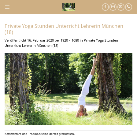
Zum
Inhalt
springen
Private Yoga Stunden Unterricht Lehrerin München
(18)
Veröffentlicht
16. Februar 2020
bei
1920 × 1080
in
Private Yoga Stunden
Unterricht Lehrerin München (18)
Kommentare und Trackbacks sind derzeit geschlossen.