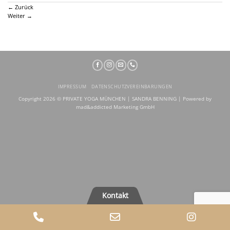
←
Zurück
Weiter
→
IMPRESSUM
DATENSCHUTZVEREINBARUNGEN
Copyright 2026 ©
PRIVATE YOGA MÜNCHEN | SANDRA BENNING |
Powered by
mad&addicted Marketing GmbH
Kontakt
Phone
Email
Insta