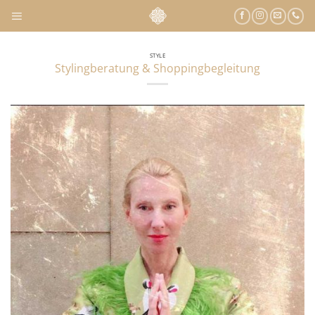
Zum
Inhalt
springen
STYLE
Stylingberatung & Shoppingbegleitung