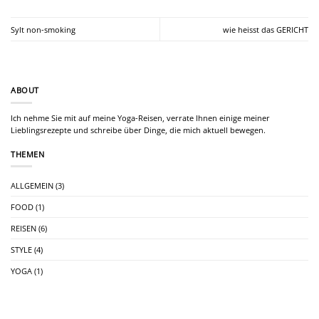
Sylt non-smoking
wie heisst das GERICHT
ABOUT
Ich nehme Sie mit auf meine Yoga-Reisen, verrate Ihnen einige meiner
Lieblingsrezepte und schreibe über Dinge, die mich aktuell bewegen.
THEMEN
ALLGEMEIN
(3)
FOOD
(1)
REISEN
(6)
STYLE
(4)
YOGA
(1)