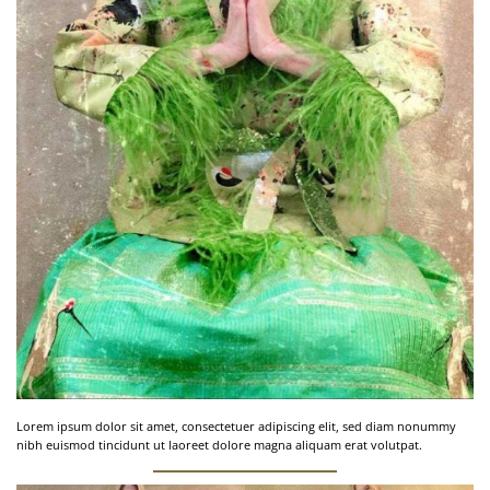
Lorem ipsum dolor sit amet, consectetuer adipiscing elit, sed diam nonummy
nibh euismod tincidunt ut laoreet dolore magna aliquam erat volutpat.