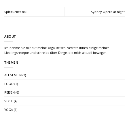
Spirituelles Bali
Sydney Opera at night
ABOUT
Ich nehme Sie mit auf meine Yoga-Reisen, verrate Ihnen einige meiner
Lieblingsrezepte und schreibe über Dinge, die mich aktuell bewegen.
THEMEN
ALLGEMEIN
(3)
FOOD
(1)
REISEN
(6)
STYLE
(4)
YOGA
(1)