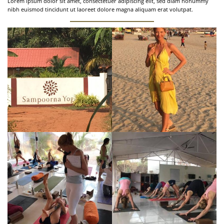
Lorem ipsum dolor sit amet, consectetuer adipiscing elit, sed diam nonummy
nibh euismod tincidunt ut laoreet dolore magna aliquam erat volutpat.